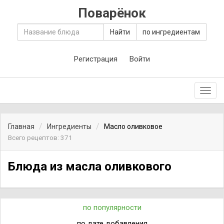
Поварёнок
Найти
по ингредиентам
Регистрация
Войти
Toggl
navig
Главная
Ингредиенты
Масло оливковое
Всего рецептов: 371
Блюда из масла оливкового
по популярности
по дате добавления