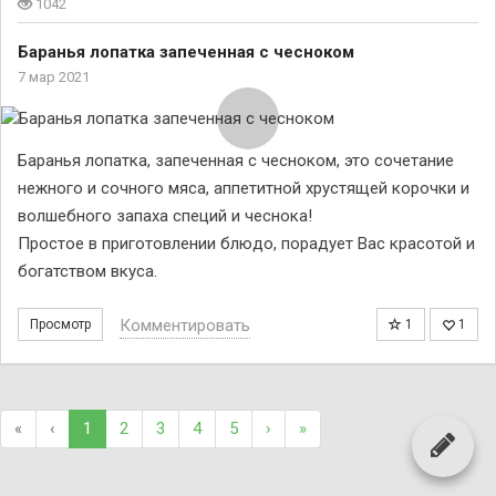
1042
Баранья лопатка запеченная с чесноком
7 мар 2021
Баранья лопатка, запеченная с чесноком, это сочетание
нежного и сочного мяса, аппетитной хрустящей корочки и
волшебного запаха специй и чеснока!
Простое в приготовлении блюдо, порадует Вас красотой и
богатством вкуса.
Комментировать
Просмотр
1
1
«
‹
1
2
3
4
5
›
»