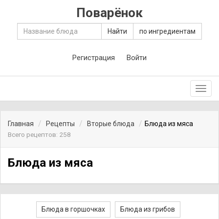
Поварёнок
Найти
по ингредиентам
Регистрация
Войти
Toggl
navig
Главная
Рецепты
Вторые блюда
Блюда из мяса
Всего рецептов: 258
Блюда из мяса
Блюда в горшочках
Блюда из грибов