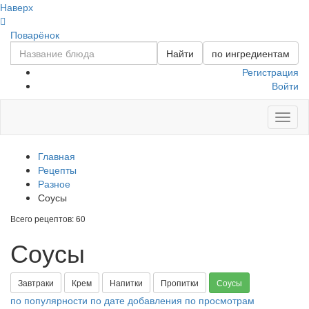
Наверх
Поварёнок
Найти
по ингредиентам
Регистрация
Войти
Toggl
naviga
Главная
Рецепты
Разное
Соусы
Всего рецептов: 60
Соусы
Завтраки
Крем
Напитки
Пропитки
Соусы
по популярности
по дате добавления
по просмотрам