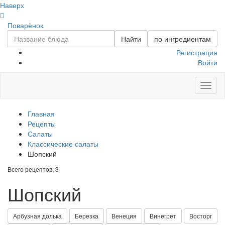
Наверх
Поварёнок
Найти
по ингредиентам
Регистрация
Войти
Toggl
naviga
Главная
Рецепты
Салаты
Классические салаты
Шопский
Всего рецептов: 3
Шопский
Арбузная долька
Березка
Венеция
Винегрет
Восторг