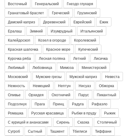
Восточный
Генеральский
Гнездо глухаря
Гранатовый браслет
Греческий
Грузинский
Дамский каприз
Деревенский
Еврейский
Ежик
Ералаш
Зимний
Изумрудный
Итальянский
Калейдоскоп
Козел в огороде
Королевский
Красная шапочка
Красное море
Купеческий
Курочка ряба
Лесная поляна
Летний
Лисичка
Любимый
Любовница
Мимоза
Министерский
Московский
Мужские грезы
Мужской каприз
Невеста
Нежность
Немецкий
Нептун
Нисуаз
Обжорка
Оливье
Орхидея
Охотничий
Парус
Пикантный
Подсолнух
Прага
Принц
Радуга
Рафаэло
Ромашка
Русская красавица
Рыбки в пруду
Рыжик
С курицей и ананасами
Сирень
Сказка
Столичный
Сугроб
Сытный
Ташкент
Тбилиси
Тиффани