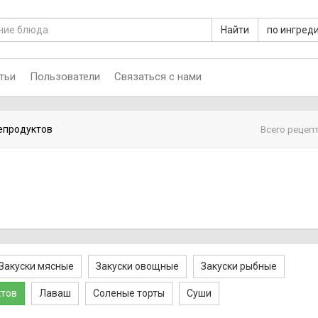
Найти
по ингред
тьи
Пользователи
Связаться с нами
репродуктов
Всего рецепт
Закуски мясные
Закуски овощные
Закуски рыбные
ктов
Лаваш
Соленые торты
Суши