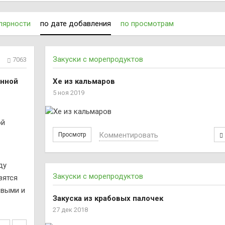
лярности
по дате добавления
по просмотрам
Закуски с морепродуктов
7063
анной
Хе из кальмаров
5 ноя 2019
Комментировать
Просмотр
ду
Закуски с морепродуктов
вятся
ивыми и
Закуска из крабовых палочек
27 дек 2018