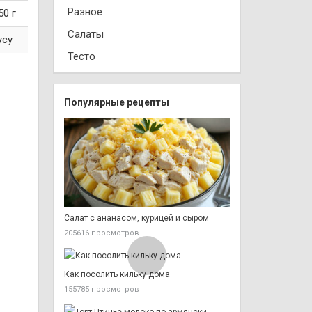
Разное
50 г
Салаты
усу
Тесто
Популярные рецепты
Салат с ананасом, курицей и сыром
205616 просмотров
Как посолить кильку дома
155785 просмотров