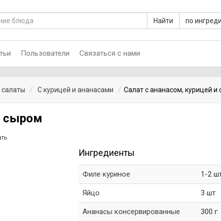
Найти
по ингред
тьи
Пользователи
Связаться с нами
 салаты
С курицей и ананасами
Салат с ананасом, курицей и
и сыром
ать
Ингредиенты
Филе куриное
1-2 ш
Яйцо
3 шт
Ананасы консервированные
300 г