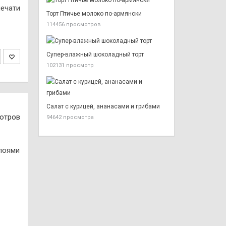
печати
Торт Птичье молоко по-армянски
114456 просмотров
Супер-влажный шоколадный торт
102131 просмотр
Салат с курицей, ананасами и грибами
отров
94642 просмотра
слоями