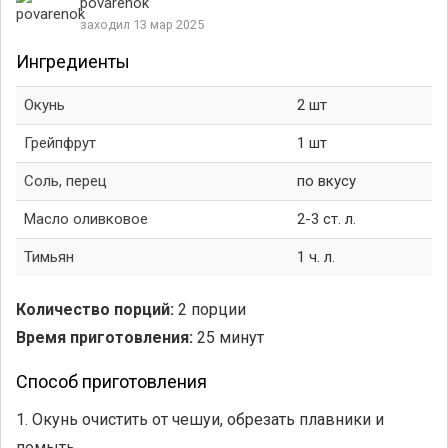
povarenok
заходил 13 мар 2025
Ингредиенты
Окунь
2 шт
Грейпфрут
1 шт
Соль, перец
по вкусу
Масло оливковое
2-3 ст. л.
Тимьян
1 ч. л.
Количество порций:
2 порции
Время приготовления:
25 минут
Способ приготовления
1. Окунь очистить от чешуи, обрезать плавники и
помыть.