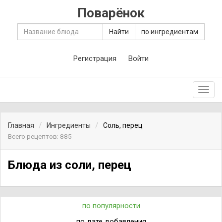
Поварёнок
Найти
по ингредиентам
Регистрация
Войти
Toggl
navig
Главная
Ингредиенты
Соль, перец
Всего рецептов: 885
Блюда из соли, перец
по популярности
по дате добавления