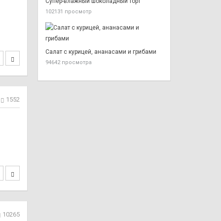
Супер-влажный шоколадный торт
102131 просмотр
Салат с курицей, ананасами и грибами
94642 просмотра
1552
10265