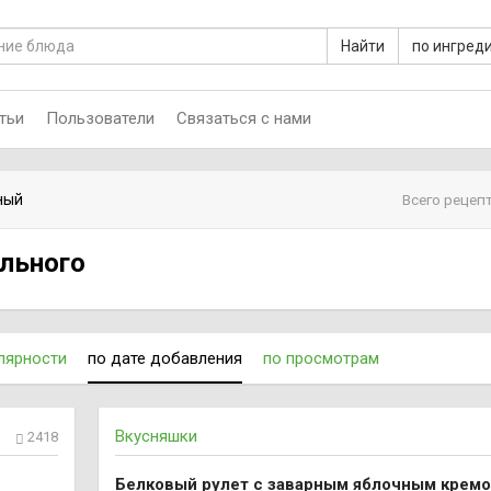
Найти
по ингред
тьи
Пользователи
Связаться с нами
ный
Всего рецепт
льного
лярности
по дате добавления
по просмотрам
Вкусняшки
2418
Белковый рулет с заварным яблочным крем