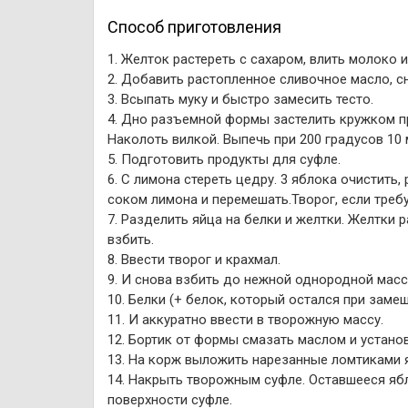
Способ приготовления
1. Желток растереть с сахаром, влить молоко 
2. Добавить растопленное сливочное масло, с
3. Всыпать муку и быстро замесить тесто.
4. Дно разъемной формы застелить кружком пр
Наколоть вилкой. Выпечь при 200 градусов 10 
5. Подготовить продукты для суфле.
6. С лимона стереть цедру. 3 яблока очистить,
соком лимона и перемешать.Творог, если требу
7. Разделить яйца на белки и желтки. Желтки 
взбить.
8. Ввести творог и крахмал.
9. И снова взбить до нежной однородной масс
10. Белки (+ белок, который остался при замеш
11. И аккуратно ввести в творожную массу.
12. Бортик от формы смазать маслом и устано
13. На корж выложить нарезанные ломтиками 
14. Накрыть творожным суфле. Оставшееся ябл
поверхности суфле.