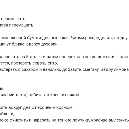
и перемешать.
нова перемешать.
омасленной бумаги для выпечки. Руками распределить по дну 
минут ближе к верху духовки.
 разрезать на 8 долек и затем поперек на тонкие ломтики. Полит
ется, протереть сквозь сито.
растереть с сахаром и ванилью, добавить сметану, цедру лимона
ы.
ивании теста) взбить до крепких пиков.
вить вокруг дна с песочным коржом.
яблоки,
око очистить и нарезать на тонкие ломтики, красиво выложить