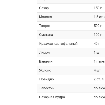
Сахар
150 г
Молоко
1,5 ст. 
Творог
500 г
Сметана
100 г
Крахмал картофельный
40 г
Лимон
1 шт
Ванилин
1 пакет
Яблоко
4 шт
Повидло
2 ст. л.
Лепестки
по вку
Сахарная пудра
по вку