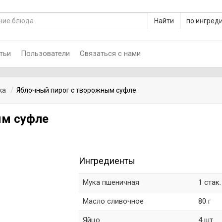
Найти
по ингред
тьи
Пользователи
Связаться с нами
ка
Яблочный пирог с творожным суфле
ым суфле
Ингредиенты
Мука пшеничная
1 стак.
Масло сливочное
80 г
Яйцо
4 шт