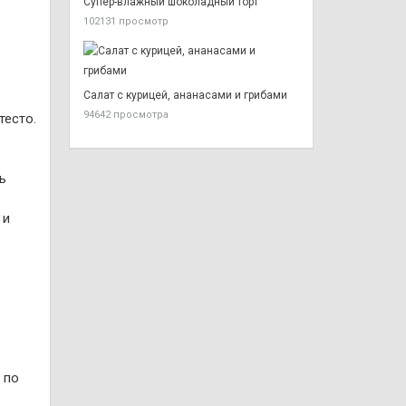
Супер-влажный шоколадный торт
102131 просмотр
Салат с курицей, ананасами и грибами
94642 просмотра
тесто.
ь
 и
 по