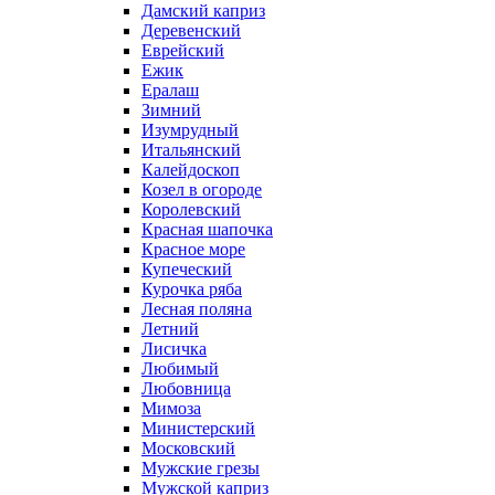
Дамский каприз
Деревенский
Еврейский
Ежик
Ералаш
Зимний
Изумрудный
Итальянский
Калейдоскоп
Козел в огороде
Королевский
Красная шапочка
Красное море
Купеческий
Курочка ряба
Лесная поляна
Летний
Лисичка
Любимый
Любовница
Мимоза
Министерский
Московский
Мужские грезы
Мужской каприз