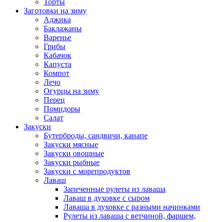
Торты
Заготовки на зиму
Аджика
Баклажаны
Варенье
Грибы
Кабачок
Капуста
Компот
Лечо
Огурцы на зиму
Перец
Помидоры
Салат
Закуски
Бутерброды, сандвичи, канапе
Закуски мясные
Закуски овощные
Закуски рыбные
Закуски с морепродуктов
Лаваш
Запеченные рулеты из лаваша
Лаваш в духовке с сыром
Лаваша в духовке с разными начинками
Рулеты из лаваша с ветчиной, фаршем,