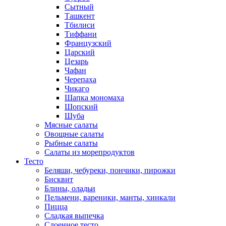
Сытный
Ташкент
Тбилиси
Тиффани
Французский
Царский
Цезарь
Чафан
Черепаха
Чикаго
Шапка мономаха
Шопский
Шуба
Мясные салаты
Овощные салаты
Рыбные салаты
Салаты из морепродуктов
Тесто
Беляши, чебуреки, пончики, пирожки
Бисквит
Блины, оладьи
Пельмени, вареники, манты, хинкали
Пицца
Сладкая выпечка
Слоенное тесто