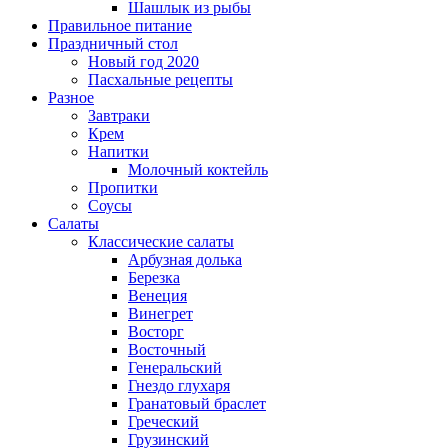
Шашлык из рыбы
Правильное питание
Праздничный стол
Новый год 2020
Пасхальные рецепты
Разное
Завтраки
Крем
Напитки
Молочный коктейль
Пропитки
Соусы
Салаты
Классические салаты
Арбузная долька
Березка
Венеция
Винегрет
Восторг
Восточный
Генеральский
Гнездо глухаря
Гранатовый браслет
Греческий
Грузинский