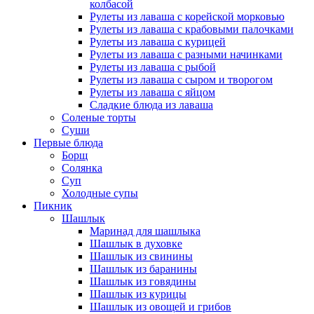
колбасой
Рулеты из лаваша с корейской морковью
Рулеты из лаваша с крабовыми палочками
Рулеты из лаваша с курицей
Рулеты из лаваша с разными начинками
Рулеты из лаваша с рыбой
Рулеты из лаваша с сыром и творогом
Рулеты из лаваша с яйцом
Сладкие блюда из лаваша
Соленые торты
Суши
Первые блюда
Борщ
Солянка
Суп
Холодные супы
Пикник
Шашлык
Маринад для шашлыка
Шашлык в духовке
Шашлык из свинины
Шашлык из баранины
Шашлык из говядины
Шашлык из курицы
Шашлык из овощей и грибов