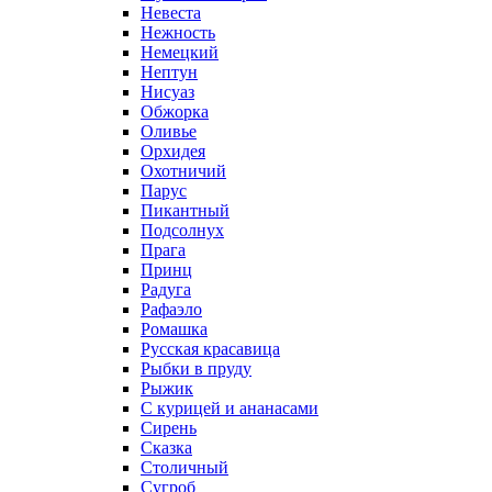
Невеста
Нежность
Немецкий
Нептун
Нисуаз
Обжорка
Оливье
Орхидея
Охотничий
Парус
Пикантный
Подсолнух
Прага
Принц
Радуга
Рафаэло
Ромашка
Русская красавица
Рыбки в пруду
Рыжик
С курицей и ананасами
Сирень
Сказка
Столичный
Сугроб