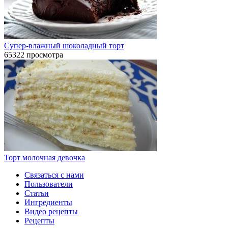
Супер-влажный шоколадный торт
65322 просмотра
Торт молочная девочка
Связаться с нами
Пользователи
Статьи
Ингредиенты
Видео рецепты
Рецепты