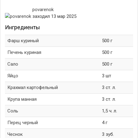
povarenok
заходил 13 мар 2025
Ингредиенты
Фарш куриный
500 г
Печень куриная
500 г
Сало
500 г
Яйцо
3 шт
Крахмал картофельный
3 ст. л.
Крупа манная
3 ст. л.
Соль
1,5 ч. л.
Перец черный
4 г
Чеснок
3 зуб.