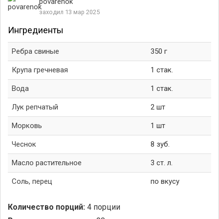
povarenok
заходил 13 мар 2025
Ингредиенты
Ребра свиные
350 г
Крупа гречневая
1 стак.
Вода
1 стак.
Лук репчатый
2 шт
Морковь
1 шт
Чеснок
8 зуб.
Масло растительное
3 ст. л.
Соль, перец
по вкусу
Количество порций:
4 порции