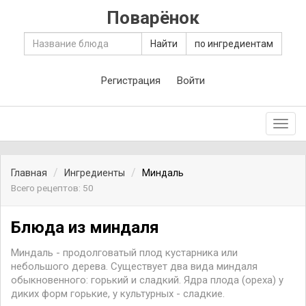
Поварёнок
Найти
по ингредиентам
Регистрация
Войти
Toggl
navig
Главная
Ингредиенты
Миндаль
Всего рецептов: 50
Блюда из миндаля
Миндаль - продолговатый плод кустарника или
небольшого дерева. Существует два вида миндаля
обыкновенного: горький и сладкий. Ядра плода (ореха) у
диких форм горькие, у культурных - сладкие.