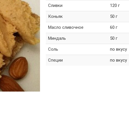
Сливки
120 г
Коньяк
50 г
Масло сливочное
60 г
Миндаль
50 г
Соль
по вкусу
Специи
по вкусу