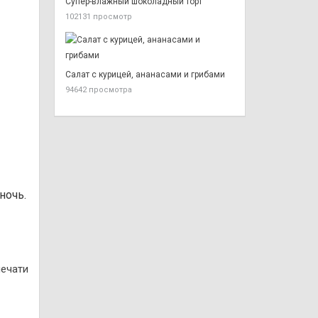
Супер-влажный шоколадный торт
102131 просмотр
Салат с курицей, ананасами и грибами
94642 просмотра
ночь.
печати