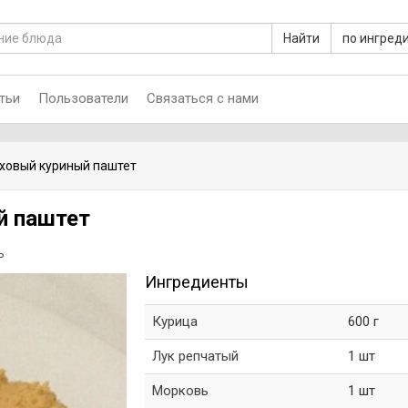
Найти
по ингред
тьи
Пользователи
Связаться с нами
ховый куриный паштет
й паштет
ь
Ингредиенты
Курица
600 г
Лук репчатый
1 шт
Морковь
1 шт