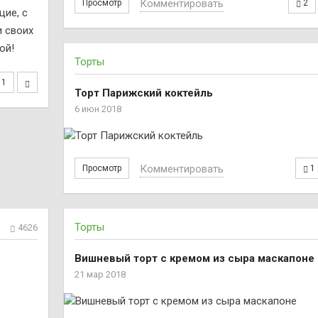
Комментировать
Просмотр
2
щие, с
и своих
ой!
Торты
1
Торт Парижский коктейль
6 июн 2018
Комментировать
Просмотр
1
Торты
4626
Вишневый торт с кремом из сыра маскапоне
21 мар 2018