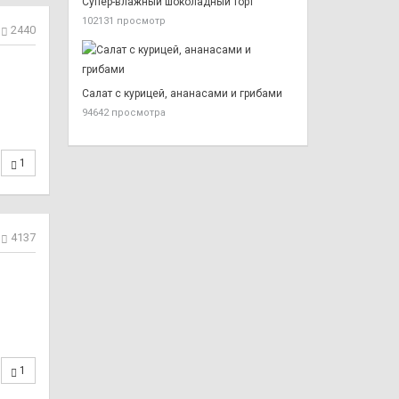
Супер-влажный шоколадный торт
102131 просмотр
2440
Салат с курицей, ананасами и грибами
94642 просмотра
1
4137
1