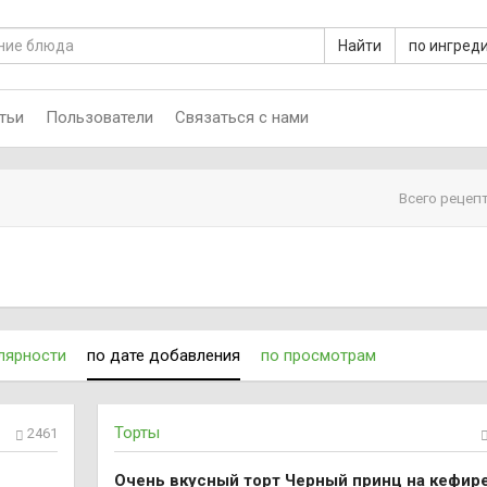
Найти
по ингред
тьи
Пользователи
Связаться с нами
Всего рецепт
лярности
по дате добавления
по просмотрам
Торты
2461
Очень вкусный торт Черный принц на кефир