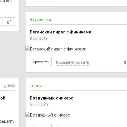
ся как
Вкусняшки
1
Веганский пирог с финиками
8 окт 2018
Комментировать
Просмотр
Торты
4083
той
Воздушный сникерс
6 июн 2018