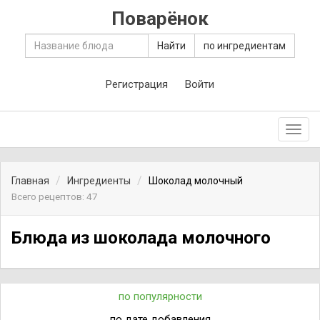
Поварёнок
Найти
по ингредиентам
Регистрация
Войти
Toggl
navig
Главная
Ингредиенты
Шоколад молочный
Всего рецептов: 47
Блюда из шоколада молочного
по популярности
по дате добавления