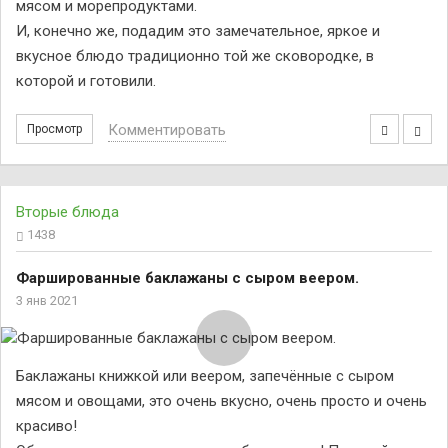
мясом и морепродуктами.
и оптимального баланса питательных веществ. Наличие в
И, конечно же, подадим это замечательное, яркое и
крольчатине лецитина и небольшое содержание
холестерина профилактирует атеросклероз.
вкусное блюдо традиционно той же сковородке, в
которой и готовили.
Комментировать
Просмотр
Вторые блюда
1438
Фаршированные баклажаны с сыром веером.
3 янв 2021
Баклажаны книжкой или веером, запечённые с сыром
мясом и овощами, это очень вкусно, очень просто и очень
красиво!