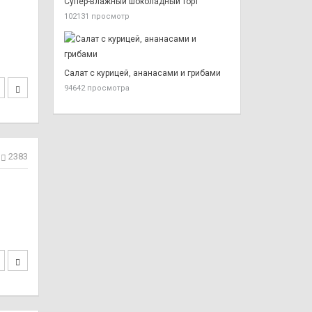
Супер-влажный шоколадный торт
102131 просмотр
Салат с курицей, ананасами и грибами
94642 просмотра
2383