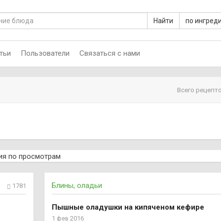
Найти
по ингред
тьи
Пользователи
Связаться с нами
Всего рецепто
ия
по просмотрам
Блины, оладьи
1781
Пышные оладушки на кипяченом кефире
1 фев 2016