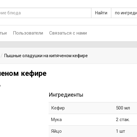
Найти
по ингред
тьи
Пользователи
Связаться с нами
Пышные оладушки на кипяченом кефире
ченом кефире
ь
Ингредиенты
Кефир
500 мл
Мука
2 стак.
Яйцо
1 шт