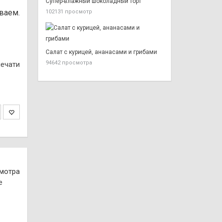
Супер-влажный шоколадный торт
ваем.
102131 просмотр
Салат с курицей, ананасами и грибами
94642 просмотра
печати
смотра