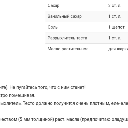
Сахар
3 ст. л.
Ванильный сахар
1 ст. л.
Соль
1 щепот.
Разрыхлитель теста
1 ст. л.
Масло растительное
для жарк
е). Не пугайтесь того, что с ним станет!
стро помешивая.
зрыхлитель. Тесто должно получится очень плотным, еле-ел
чеством (5 мм толщиной) раст. масла (предпочитаю оладуш