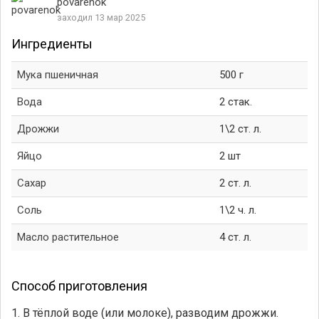
povarenok
заходил 13 мар 2025
Ингредиенты
Мука пшеничная
500 г
Вода
2 стак.
Дрожжи
1\2 ст. л.
Яйцо
2 шт
Сахар
2 ст. л.
Соль
1\2 ч. л.
Масло растительное
4 ст. л.
Способ приготовления
1. В тёплой воде (или молоке), разводим дрожжи.