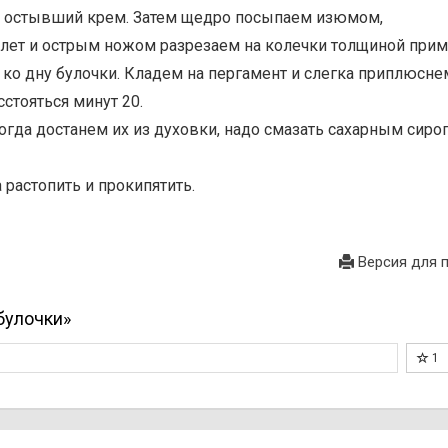
й остывший крем. Затем щедро посыпаем изюмом,
ет и острым ножом разрезаем на колечки толщиной прим.
ко дну булочки. Кладем на пергамент и слегка приплюснем
стояться минут 20.
Когда достанем их из духовки, надо смазать сахарным сиро
 растопить и прокипятить.
Версия для 
булочки»
1