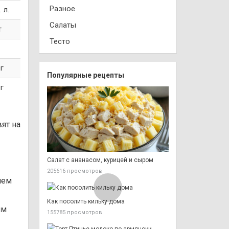
Разное
. л.
Салаты
т
Тесто
 г
Популярные рецепты
 г
вят на
Салат с ананасом, курицей и сыром
205616 просмотров
яем
Как посолить кильку дома
им
155785 просмотров