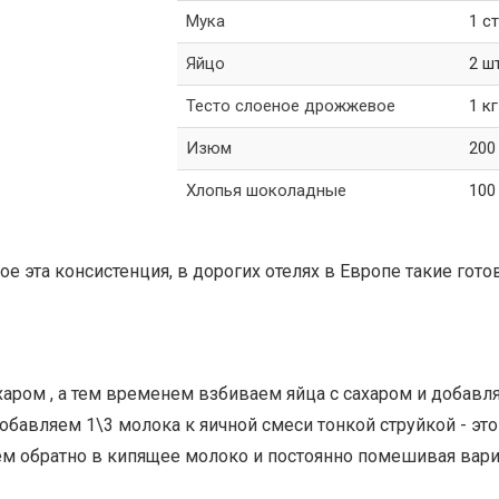
Мука
1 ст
Яйцо
2 ш
Тесто слоеное дрожжевое
1 кг
Изюм
200
Хлопья шоколадные
100
ое эта консистенция, в дорогих отелях в Европе такие гото
харом , а тем временем взбиваем яйца с сахаром и добавл
обавляем 1\3 молока к яичной смеси тонкой струйкой - это
яем обратно в кипящее молоко и постоянно помешивая вар