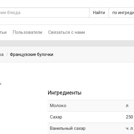
Найти
по ингред
тьи
Пользователи
Связаться с нами
ка
Французские булочки
ь
Ингредиенты
Молоко
л
Сахар
250
Ванильный сахар
ч. л.