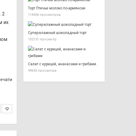
Торт Птичье молоко по-армянски
 2
114456 просмотров
 их.
Супер-влажный шоколадный торт
пом
102131 просмотр
Салат с курицей, ананасами и грибами
94642 просмотра
печати