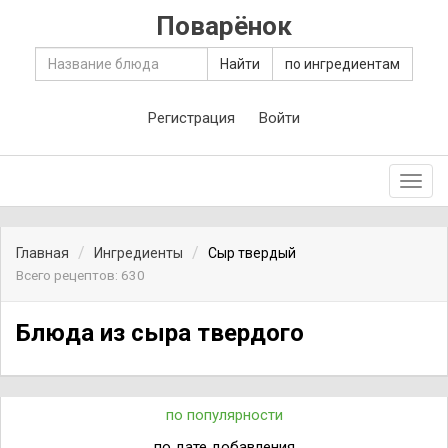
Поварёнок
Найти
по ингредиентам
Регистрация
Войти
Toggl
navig
Главная
Ингредиенты
Сыр твердый
Всего рецептов: 630
Блюда из сыра твердого
по популярности
по дате добавления