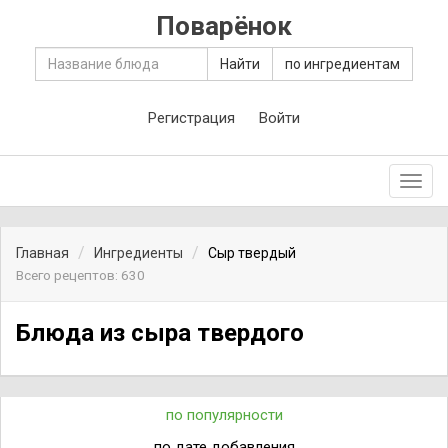
Поварёнок
Найти
по ингредиентам
Регистрация
Войти
Toggl
navig
Главная
Ингредиенты
Сыр твердый
Всего рецептов: 630
Блюда из сыра твердого
по популярности
по дате добавления