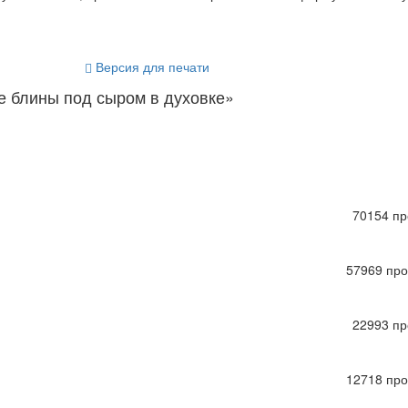
Версия для печати
 блины под сыром в духовке»
70154 пр
57969 пр
22993 пр
12718 пр