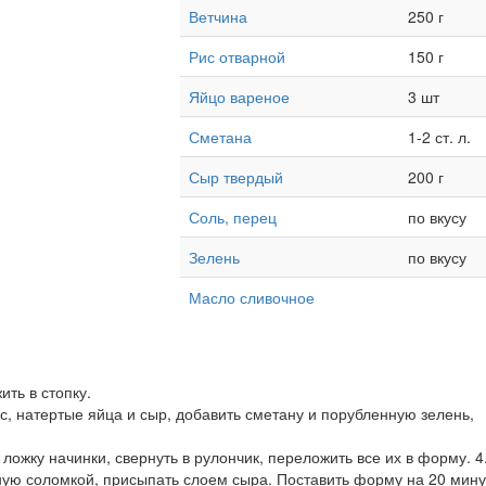
Ветчина
250 г
Рис отварной
150 г
Яйцо вареное
3 шт
Сметана
1-2 ст. л.
Сыр твердый
200 г
Соль, перец
по вкусу
Зелень
по вкусу
Масло сливочное
ть в стопку.
с, натертые яйца и сыр, добавить сметану и порубленную зелень,
ожку начинки, свернуть в рулончик, переложить все их в форму. 4
ую соломкой, присыпать слоем сыра. Поставить форму на 20 мину