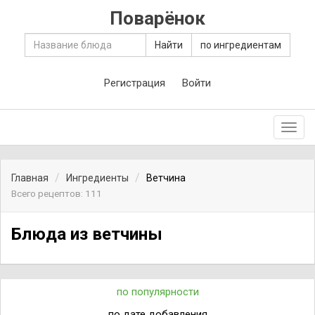
Поварёнок
Найти
по ингредиентам
Регистрация
Войти
Toggl
navig
Главная
Ингредиенты
Ветчина
Всего рецептов: 111
Блюда из ветчины
по популярности
по дате добавления