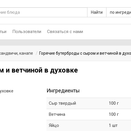
Найти
по ингред
тьи
Пользователи
Связаться с нами
сандвичи, канапе
Горячие бутерброды с сыром и ветчиной в дух
 и ветчиной в духовке
Ингредиенты
Сыр твердый
100 г
Ветчина
100 г
Яйцо
1 шт