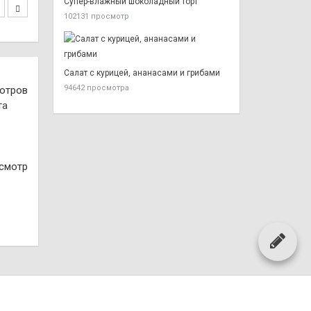
Супер-влажный шоколадный торт
102131 просмотр
Салат с курицей, ананасами и грибами
94642 просмотра
отров
осмотр