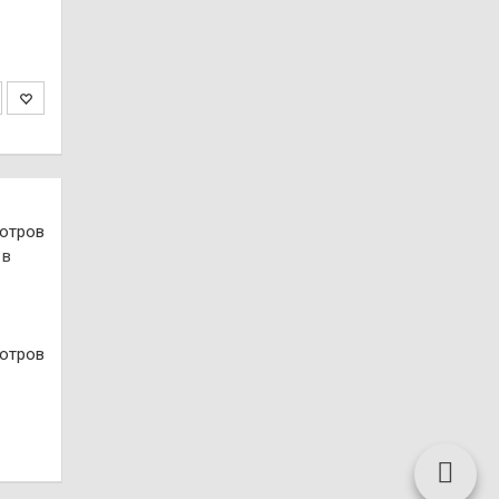
отров
отров