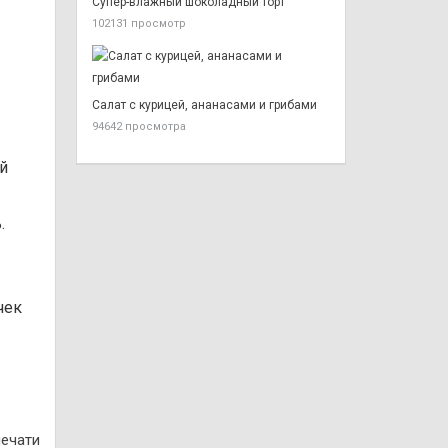
Супер-влажный шоколадный торт
102131 просмотр
Салат с курицей, ананасами и грибами
94642 просмотра
й
.
чек
печати