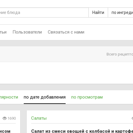
Найти
по ингред
тьи
Пользователи
Связаться с нами
Всего рецепто
лярности
по дате добавления
по просмотрам
Салаты
1690
дисом
Салат из смеси овощей с колбасой и картоф