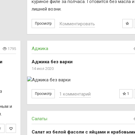
куриное филе за полчаса. Готовится без масла и
лишней возни.
Комментировать
Просмотр
Аджика
1795
и
Аджика без варки
14 июл 2020
з
1 комментарий
Просмотр
1
тным и
.
Салаты
Салат из белой фасоли с яйцами и крабовым