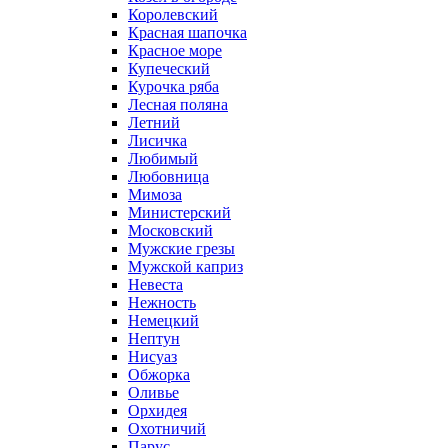
Королевский
Красная шапочка
Красное море
Купеческий
Курочка ряба
Лесная поляна
Летний
Лисичка
Любимый
Любовница
Мимоза
Министерский
Московский
Мужские грезы
Мужской каприз
Невеста
Нежность
Немецкий
Нептун
Нисуаз
Обжорка
Оливье
Орхидея
Охотничий
Парус