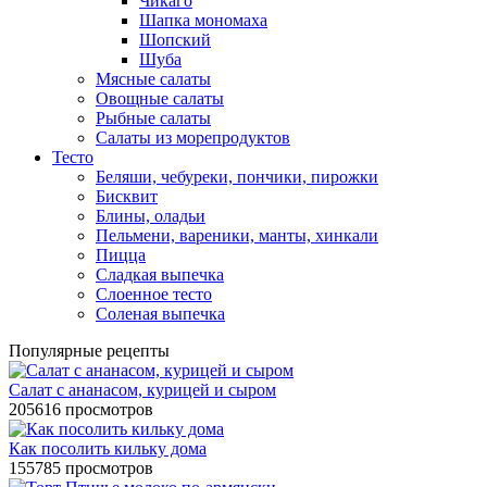
Чикаго
Шапка мономаха
Шопский
Шуба
Мясные салаты
Овощные салаты
Рыбные салаты
Салаты из морепродуктов
Тесто
Беляши, чебуреки, пончики, пирожки
Бисквит
Блины, оладьи
Пельмени, вареники, манты, хинкали
Пицца
Сладкая выпечка
Слоенное тесто
Соленая выпечка
Популярные рецепты
Салат с ананасом, курицей и сыром
205616 просмотров
Как посолить кильку дома
155785 просмотров