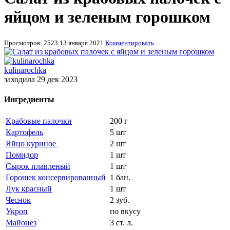
яйцом и зеленым горошком
Просмотров: 2523
13 января 2021
Комментировать
kulinarochka
заходила 29 дек 2023
Ингредиенты
Крабовые палочки
200 г
Картофель
5 шт
Яйцо куриное
2 шт
Помидор
1 шт
Сырок плавленый
1 шт
Горошек консервированный
1 бан.
Лук красный
1 шт
Чеснок
2 зуб.
Укроп
по вкусу
Майонез
3 ст. л.