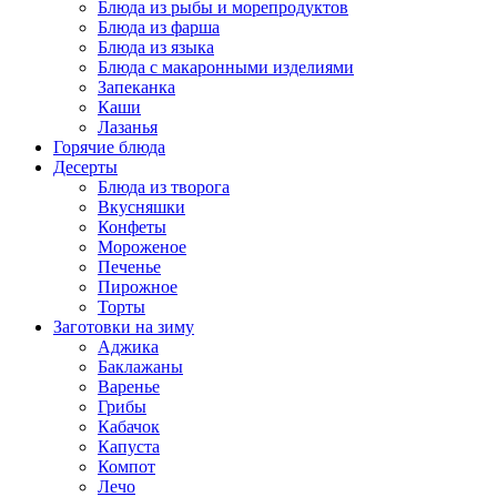
Блюда из рыбы и морепродуктов
Блюда из фарша
Блюда из языка
Блюда с макаронными изделиями
Запеканка
Каши
Лазанья
Горячие блюда
Десерты
Блюда из творога
Вкусняшки
Конфеты
Мороженое
Печенье
Пирожное
Торты
Заготовки на зиму
Аджика
Баклажаны
Варенье
Грибы
Кабачок
Капуста
Компот
Лечо