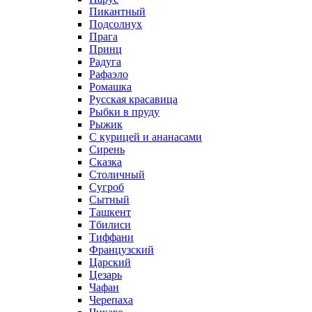
Пикантный
Подсолнух
Прага
Принц
Радуга
Рафаэло
Ромашка
Русская красавица
Рыбки в пруду
Рыжик
С курицей и ананасами
Сирень
Сказка
Столичный
Сугроб
Сытный
Ташкент
Тбилиси
Тиффани
Французский
Царский
Цезарь
Чафан
Черепаха