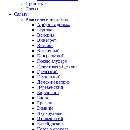
Пропитки
Соусы
Салаты
Классические салаты
Арбузная долька
Березка
Венеция
Винегрет
Восторг
Восточный
Генеральский
Гнездо глухаря
Гранатовый браслет
Греческий
Грузинский
Дамский каприз
Деревенский
Еврейский
Ежик
Ералаш
Зимний
Изумрудный
Итальянский
Калейдоскоп
Козел в огороде