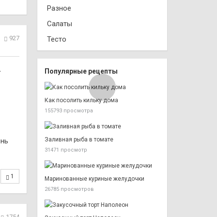
Разное
Салаты
927
Тесто
.
Популярные рецепты
Как посолить кильку дома
155793 просмотра
Заливная рыба в томате
ень
31471 просмотр
1
Маринованные куриные желудочки
26785 просмотров
1754