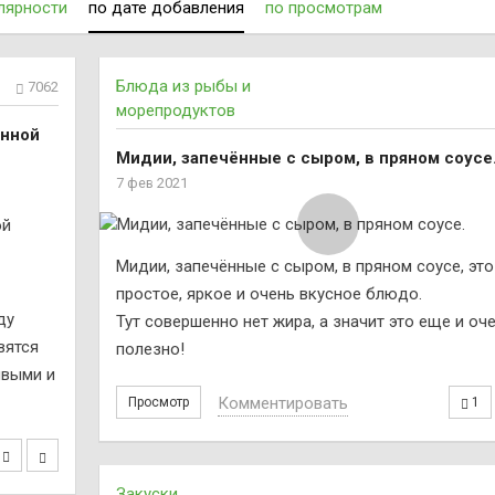
лярности
по дате добавления
по просмотрам
Блюда из рыбы и
7062
морепродуктов
анной
Мидии, запечённые с сыром, в пряном соусе
7 фев 2021
Мидии, запечённые с сыром, в пряном соусе, это
простое, яркое и очень вкусное блюдо.
ду
Тут совершенно нет жира, а значит это еще и оч
вятся
полезно!
ивыми и
Комментировать
Просмотр
1
Закуски