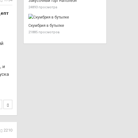
Закусочный торт Наполеон
24893 просмотра
цепт
Скумбрия в бутылке
21885 просмотров
ий
, и
уска
2210