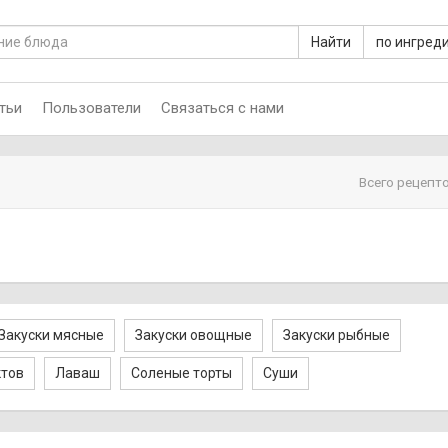
Найти
по ингред
тьи
Пользователи
Связаться с нами
Всего рецепто
Закуски мясные
Закуски овощные
Закуски рыбные
ктов
Лаваш
Соленые торты
Суши