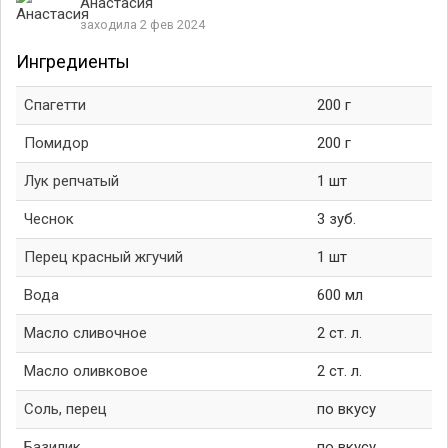
Анастасия
заходила 2 фев 2024
Ингредиенты
Спагетти
200 г
Помидор
200 г
Лук репчатый
1 шт
Чеснок
3 зуб.
Перец красный жгучий
1 шт
Вода
600 мл
Масло сливочное
2 ст. л.
Масло оливковое
2 ст. л.
Соль, перец
по вкусу
Базилик
по вкусу