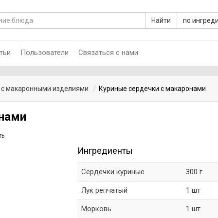
Найти
по ингред
тьи
Пользователи
Связаться с нами
 с макаронными изделиями
Куриные сердечки с макаронами
онами
ть
Ингредиенты
Сердечки куриные
300 г
Лук репчатый
1 шт
Морковь
1 шт