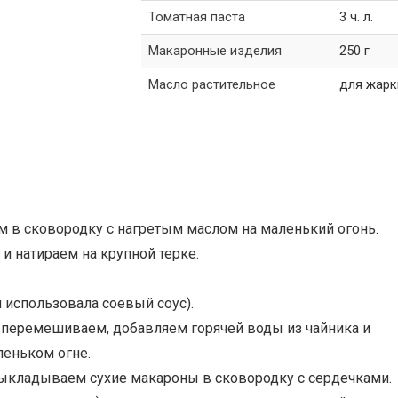
Томатная паста
3 ч. л.
Макаронные изделия
250 г
Масло растительное
для жарк
м в сковородку с нагретым маслом на маленький огонь.
 и натираем на крупной терке.
я использовала соевый соус).
, перемешиваем, добавляем горячей воды из чайника и
леньком огне.
 Выкладываем сухие макароны в сковородку с сердечками.