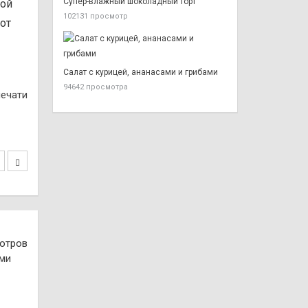
Супер-влажный шоколадный торт
кой
102131 просмотр
 от
Салат с курицей, ананасами и грибами
94642 просмотра
печати
отров