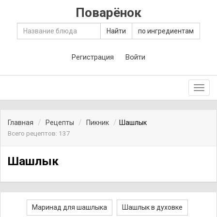
Поварёнок
Найти
по ингредиентам
Регистрация
Войти
Toggl
navig
Главная
Рецепты
Пикник
Шашлык
Всего рецептов: 137
Шашлык
Маринад для шашлыка
Шашлык в духовке