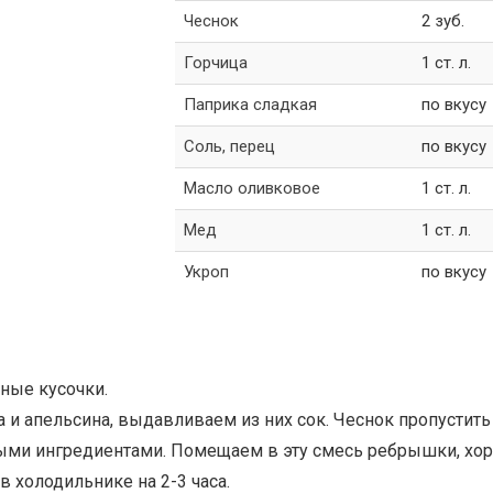
Чеснок
2 зуб.
Горчица
1 ст. л.
Паприка сладкая
по вкусу
Соль, перец
по вкусу
Масло оливковое
1 ст. л.
Мед
1 ст. л.
Укроп
по вкусу
ные кусочки.
а и апельсина, выдавливаем из них сок. Чеснок пропустить
ными ингредиентами. Помещаем в эту смесь ребрышки, хо
 холодильнике на 2-3 часа.