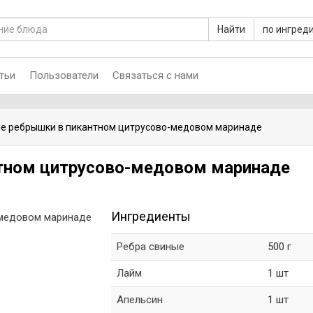
Найти
по ингред
тьи
Пользователи
Связаться с нами
е ребрышки в пикантном цитрусово-медовом маринаде
тном цитрусово-медовом маринаде
Ингредиенты
Ребра свиные
500 г
Лайм
1 шт
Апельсин
1 шт