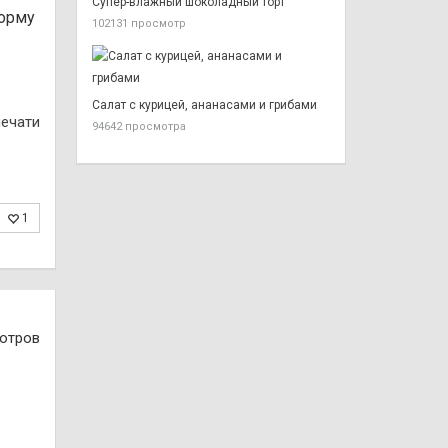
Супер-влажный шоколадный торт
форму
102131 просмотр
Салат с курицей, ананасами и грибами
печати
94642 просмотра
1
отров