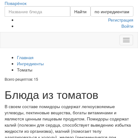
Поварёнок
Найти
по ингредиентам
Регистрация
Войти
Toggl
naviga
Главная
Ингредиенты
Томаты
Всего рецептов: 15
Блюда из томатов
В своем составе помидоры содержат легкоусвояемые
углеводы, пектиновые вещества, богаты витаминами и
являются ценным пищевым продуктом. Помидоры содержат
калий (полезен для сердца, способствует выведению избытка
жидкости из организма), магний (помогает телу
адаптироваться к холоду), железо (рекомендуется при