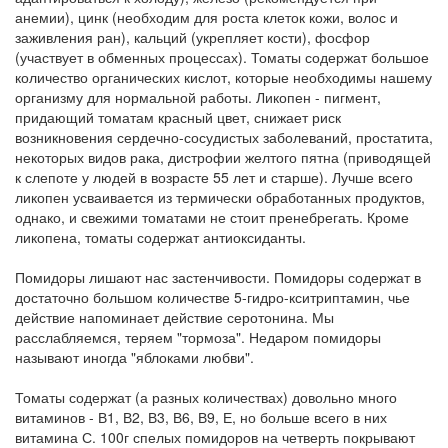
анемии), цинк (необходим для роста клеток кожи, волос и
заживления ран), кальций (укрепляет кости), фосфор
(участвует в обменных процессах). Томаты содержат большое
количество органических кислот, которые необходимы нашему
организму для нормальной работы. Ликопен - пигмент,
придающий томатам красный цвет, снижает риск
возникновения сердечно-сосудистых заболеваний, простатита,
некоторых видов рака, дистрофии желтого пятна (приводящей
к слепоте у людей в возрасте 55 лет и старше). Лучше всего
ликопен усваивается из термически обработанных продуктов,
однако, и свежими томатами не стоит пренебрегать. Кроме
ликопена, томаты содержат антиоксиданты.
Помидоры лишают нас застенчивости. Помидоры содержат в
достаточно большом количестве 5-гидро-кситриптамин, чье
действие напоминает действие серотонина. Мы
расслабляемся, теряем "тормоза". Недаром помидоры
называют иногда "яблоками любви".
Томаты содержат (а разных количествах) довольно много
витаминов - В1, В2, В3, В6, В9, Е, но больше всего в них
витамина С. 100г спелых помидоров на четверть покрывают