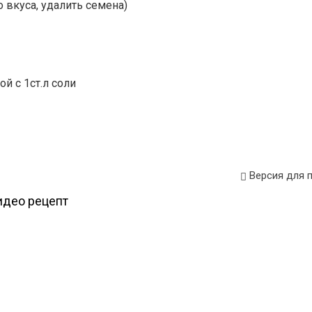
 вкуса, удалить семена)
й с 1ст.л соли
Версия для 
део рецепт