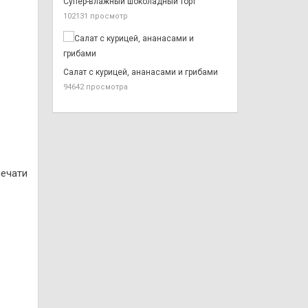
Супер-влажный шоколадный торт
102131 просмотр
Салат с курицей, ананасами и грибами
94642 просмотра
печати