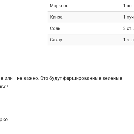
Морковь
1 шт
Кинза
1 пуч
Соль
3 ст. 
Сахар
1 ч. л
е или… не важно. Это будут фаршированные зеленые
иво!
ёрке