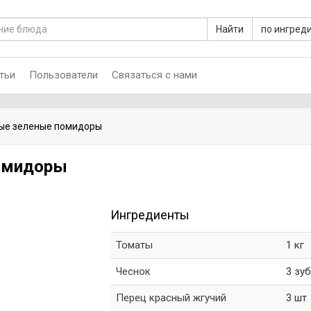
Найти
по ингред
тьи
Пользователи
Связаться с нами
ые зеленые помидоры
омидоры
Ингредиенты
Томаты
1 кг
Чеснок
3 зуб
Перец красный жгучий
3 шт