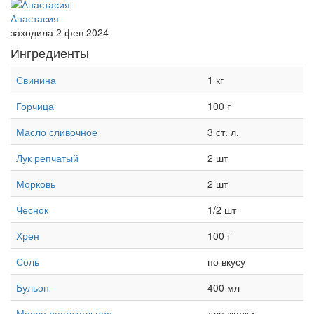
Анастасия
заходила 2 фев 2024
Ингредиенты
Свинина
1 кг
Горчица
100 г
Масло сливочное
3 ст. л.
Лук репчатый
2 шт
Морковь
2 шт
Чеснок
1/2 шт
Хрен
100 г
Соль
по вкусу
Бульон
400 мл
Масло растительное
для жарки