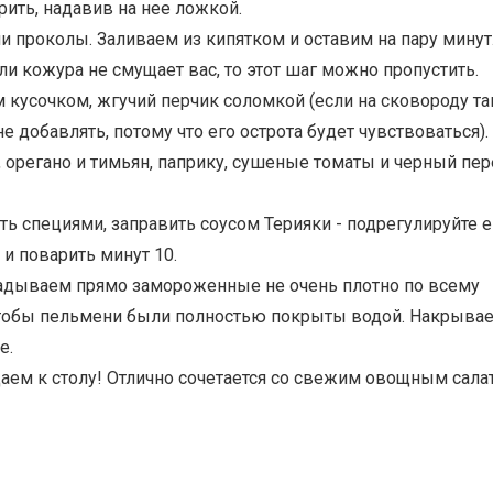
рить, надавив на нее ложкой.
и проколы. Заливаем из кипятком и оставим на пару минут
ли кожура не смущает вас, то этот шаг можно пропустить.
кусочком, жгучий перчик соломкой (если на сковороду та
е добавлять, потому что его острота будет чувствоваться).
 орегано и тимьян, паприку, сушеные томаты и черный пе
ть специями, заправить соусом Терияки - подрегулируйте е
 и поварить минут 10.
кладываем прямо замороженные не очень плотно по всему
 чтобы пельмени были полностью покрыты водой. Накрыва
е.
аем к столу! Отлично сочетается со свежим овощным салат