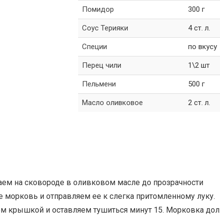
Помидор
300 г
Соус Терияки
4 ст. л.
Специи
по вкусу
Перец чили
1\2 шт
Пельмени
500 г
Масло оливковое
2 ст. л.
аем на сковороде в оливковом масле до прозрачности
е морковь и отправляем ее к слегка притомленному луку.
м крышкой и оставляем тушиться минут 15. Морковка до