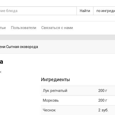
Найти
по ингред
тьи
Пользователи
Связаться с нами
ени Сытная сковорода
а
ь
Ингредиенты
Лук репчатый
200 г
Морковь
200 г
Чеснок
2 зуб.