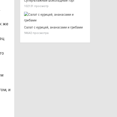
Супер-влажный шоколадный торт
102131 просмотр
.
к же
Салат с курицей, ананасами и грибами
94642 просмотра
рец
го
ем
ом, и