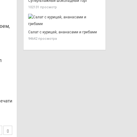
Супер-влажный шоколадный торт
102131 просмотр
оем,
Салат с курицей, ананасами и грибами
94642 просмотра
л
печати