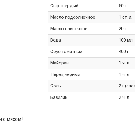
Сыр твердый
50 г
Масло подсолнечное
1 ст. л.
Масло сливочное
20 г
Вода
100 мл
Соус томатный
400 г
Майоран
1 ч. л.
Перец черный
1 ч. л.
Соль
2 щепот
Базилик
2 ч. л.
и с мясом!