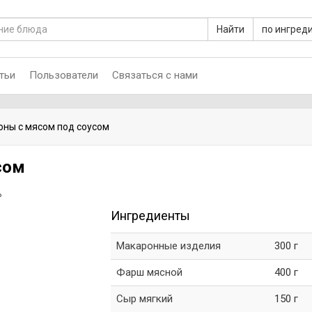
Найти
по ингред
тьи
Пользователи
Связаться с нами
ны с мясом под соусом
сом
ь
Ингредиенты
Макаронные изделия
300 г
Фарш мясной
400 г
Сыр мягкий
150 г