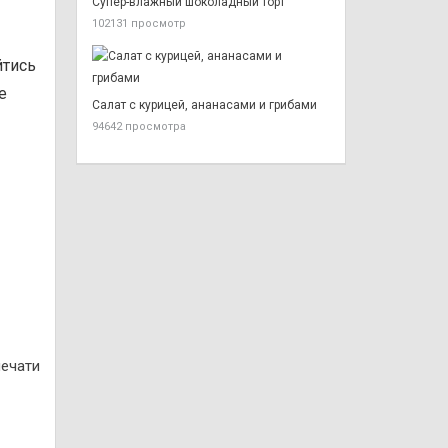
Супер-влажный шоколадный торт
102131 просмотр
йтись
е
Салат с курицей, ананасами и грибами
94642 просмотра
печати