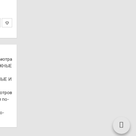
смотра
НЫЕ И
отров
о-