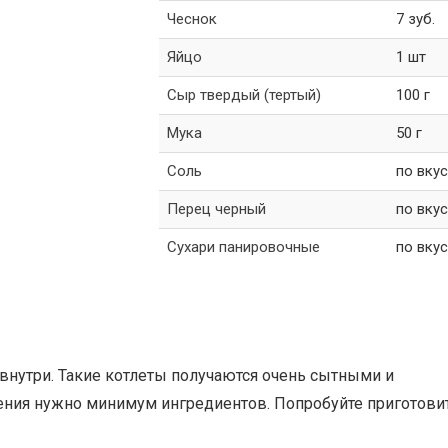
Чеснок
7 зуб.
Яйцо
1 шт
Сыр твердый (тертый)
100 г
Мука
50 г
Соль
по вкус
Перец черный
по вкус
Сухари панировочные
по вкус
внутри. Такие котлеты получаются очень сытными и
ения нужно минимум ингредиентов. Попробуйте приготови