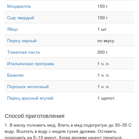
Моцарелла
150 г
Сыр твердый
150 г
Яйцо
1 шт
Перец черный
по вкусу
Томатная паста
200 г
Итальянская приправа
1 ч. л.
Базилик
1 ч. л.
Порошок чесночный
1 ч. л.
Перец красный жгучий
1 щепот.
Способ приготовления
1. В миску положить мед. Влить в мед подогретую до 30–35 С
воду. Всыпать в воду с медом сухие дрожжи. Оставить
подходить на 5–10 минут. Когда дрожжи начнут пениться,