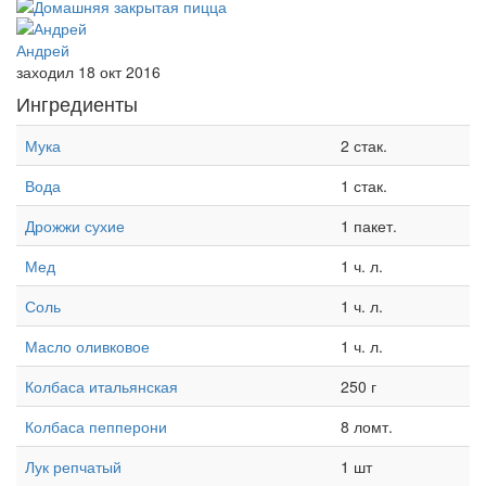
Андрей
заходил 18 окт 2016
Ингредиенты
Мука
2 стак.
Вода
1 стак.
Дрожжи сухие
1 пакет.
Мед
1 ч. л.
Соль
1 ч. л.
Масло оливковое
1 ч. л.
Колбаса итальянская
250 г
Колбаса пепперони
8 ломт.
Лук репчатый
1 шт