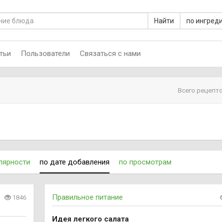
Найти
по ингред
тьи
Пользователи
Связаться с нами
Всего рецепто
лярности
по дате добавления
по просмотрам
Правильное питание
1846
Идея легкого салата