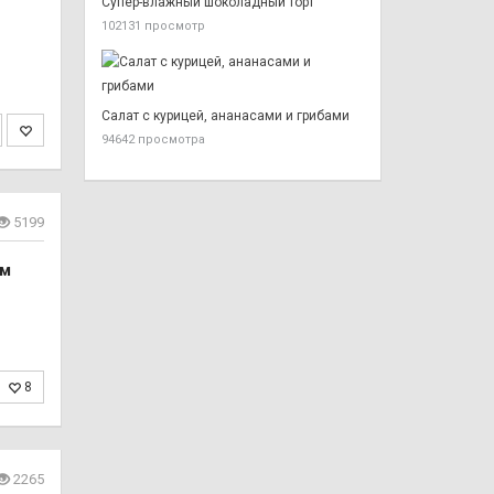
Супер-влажный шоколадный торт
102131 просмотр
Салат с курицей, ананасами и грибами
94642 просмотра
5199
ом
8
2265