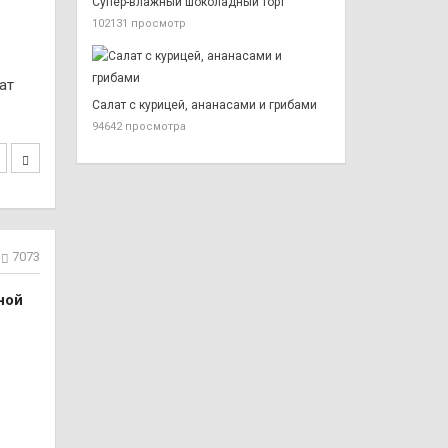
Супер-влажный шоколадный торт
102131 просмотр
ат
Салат с курицей, ананасами и грибами
94642 просмотра
7073
ной