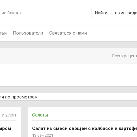
Найти
по ингред
тьи
Пользователи
Связаться с нами
Всего рецепт
ия
по просмотрам
Салаты
27091
сыром
Салат из смеси овощей с колбасой и картоф
13 сен 2021