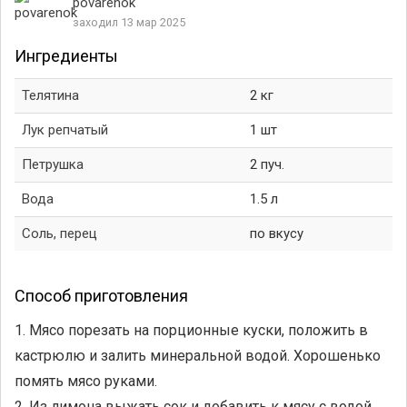
povarenok
заходил 13 мар 2025
Ингредиенты
Телятина
2 кг
Лук репчатый
1 шт
Петрушка
2 пуч.
Вода
1.5 л
Соль, перец
по вкусу
Способ приготовления
1. Мясо порезать на порционные куски, положить в
кастрюлю и залить минеральной водой. Хорошенько
помять мясо руками.
2. Из лимона выжать сок и добавить к мясу с водой.