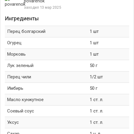
povarenok
заходил 13 мар 2025
Ингредиенты
Перец болгарский
1 шт
Огурец
1 шт
Морковь
1 шт
Лук зеленый
50 г
Перец чили
1/2 шт
Имбирь
50 г
Масло кунжутное
1 ст. л.
Соевый соус
1 ст. л.
Уксус
1 ст. л.
Сахар
1 ч. л.