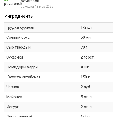
povarenok
заходил 13 мар 2025
Ингредиенты
Грудка куриная
1/2 шт
Соевый соус
60 мл
Сыр твердый
70 г
Сухарики
2 горст.
Помидоры черри
4 шт
Капуста китайская
150 г
Чеснок
2 зуб.
Майонез
5 ст. л.
Йогурт
2 ст. л.
Перец черный
1/5 ч. л.