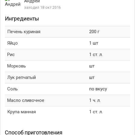
Андрей
заходил 18 окт 2016
Ингредиенты
Печень куриная
200 г
Яйцо
1 шт
Рис
1 ст. л.
Морковь
шт
Лук репчатый
шт
Соль
по вкусу
Масло сливочное
1 ч. л.
Крупа манная
1 ст. л.
Способ приготовления