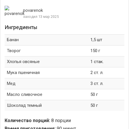
povarenok
заходил 13 мар 2025
Ингредиенты
Банан
1,5 шт
Творог
150 г
Хлопья овсяные
1 стак.
Мука пшеничная
2 ст. л.
Мед
3 ст. л.
Масло сливочное
50 г
Шоколад темный
50 г
Количество порций:
8 порции
Время приготовления:
90 минут