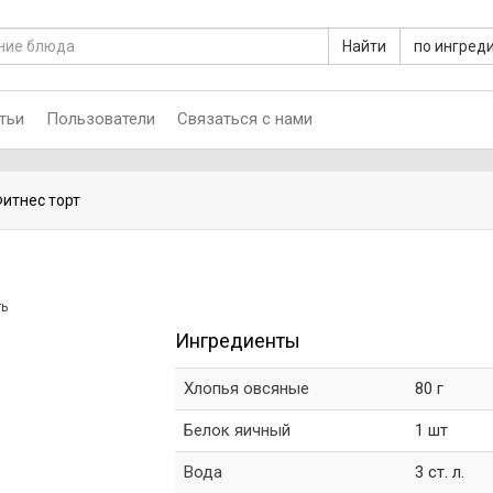
Найти
по ингред
тьи
Пользователи
Связаться с нами
итнес торт
ть
Ингредиенты
Хлопья овсяные
80 г
Белок яичный
1 шт
Вода
3 ст. л.