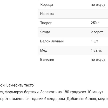
Корица
по вкусу
Начинка
Творог
250 г
Ягода
2 горст.
Белок яичный
1 шт
Мед
1 ст. л.
Ванилин
по вкусу
й. Замесить тесто.
, формируя бортики. Запекать на 180 градусах 10 минут.
тереть вместе с ягодами блендером. Добавить белок, мед 