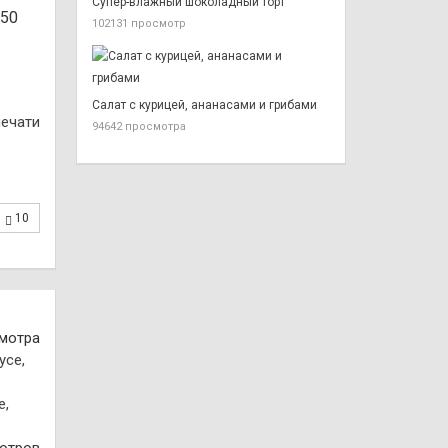
Супер-влажный шоколадный торт
-50
102131 просмотр
Салат с курицей, ананасами и грибами
печати
94642 просмотра
10
смотра
е,